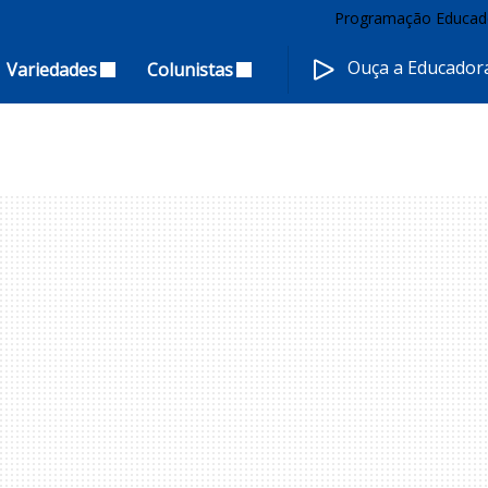
Programação Educad
Ouça a Educado
Variedades
Colunistas