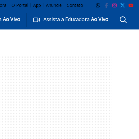
ora
O Portal
App
Anuncie
Contato
ra
Ao Vivo
Assista a Educadora
Ao Vivo