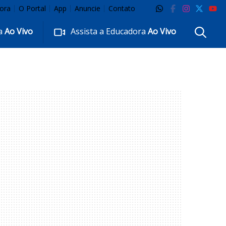
ora
O Portal
App
Anuncie
Contato
ra
Ao Vivo
Assista a Educadora
Ao Vivo