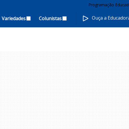
Programação Educad
Ouça a Educado
Variedades
Colunistas