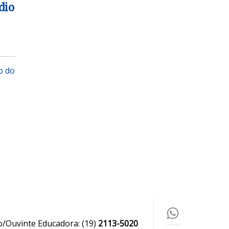
dio
o do
o/Ouvinte Educadora:
(19)
2113-5020