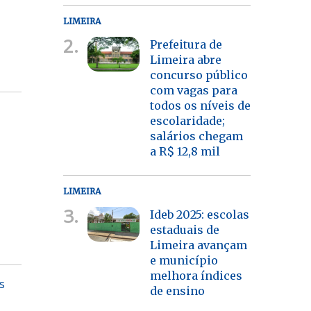
LIMEIRA
2.
Prefeitura de
Limeira abre
concurso público
com vagas para
todos os níveis de
escolaridade;
salários chegam
a R$ 12,8 mil
LIMEIRA
3.
Ideb 2025: escolas
estaduais de
Limeira avançam
e município
melhora índices
s
de ensino