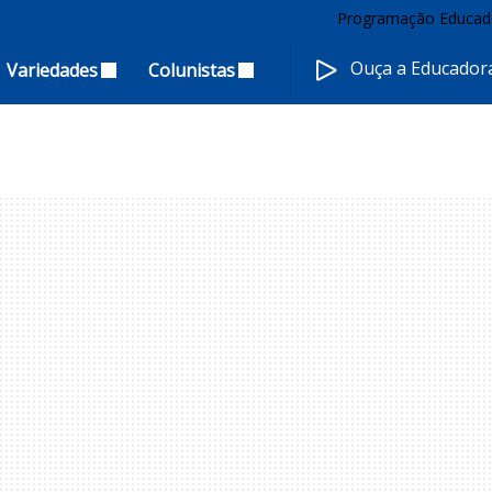
Programação Educad
Ouça a Educado
Variedades
Colunistas