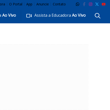
ora
O Portal
App
Anuncie
Contato
ra
Ao Vivo
Assista a Educadora
Ao Vivo