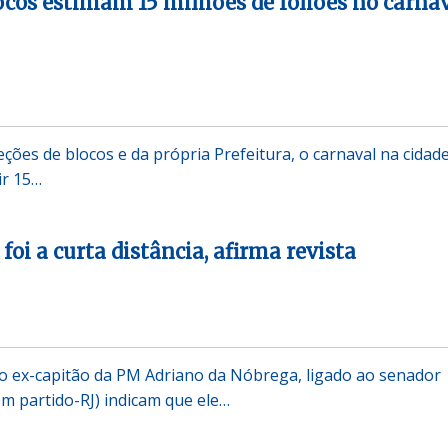
locos estimam 15 milhões de foliões no carna
ções de blocos e da própria Prefeitura, o carnaval na cidad
ir 15…
oi a curta distância, afirma revista
o ex-capitão da PM Adriano da Nóbrega, ligado ao senador
em partido-RJ) indicam que ele…