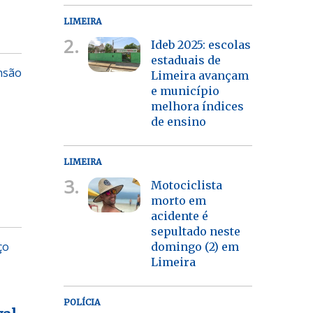
LIMEIRA
2.
Ideb 2025: escolas
estaduais de
ensão
Limeira avançam
e município
melhora índices
de ensino
LIMEIRA
3.
Motociclista
morto em
acidente é
sepultado neste
ço
domingo (2) em
Limeira
POLÍCIA