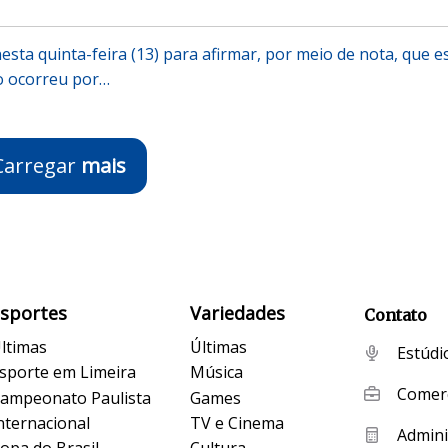
nesta quinta-feira (13) para afirmar, por meio de nota, que e
o ocorreu por…
Carregar
mais
Esportes
Variedades
Contato
ltimas
Últimas
Estúdi
sporte em Limeira
Música
Comerc
ampeonato Paulista
Games
nternacional
TV e Cinema
Admini