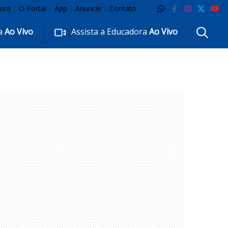
ora
O Portal
App
Anuncie
Contato
ra
Ao Vivo
Assista a Educadora
Ao Vivo