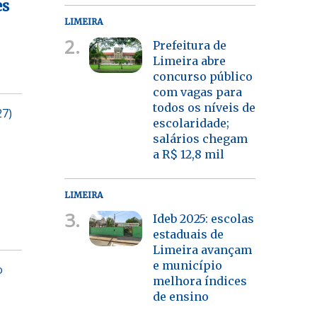
es
LIMEIRA
2.
Prefeitura de
Limeira abre
concurso público
com vagas para
todos os níveis de
27)
escolaridade;
salários chegam
a R$ 12,8 mil
LIMEIRA
3.
Ideb 2025: escolas
estaduais de
Limeira avançam
e município
o
melhora índices
de ensino