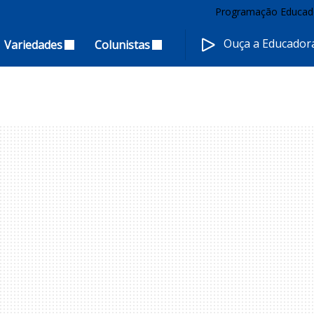
Programação Educad
Ouça a Educado
Variedades
Colunistas