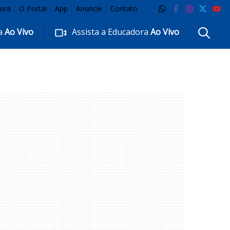
ora
O Portal
App
Anuncie
Contato
ra
Ao Vivo
Assista a Educadora
Ao Vivo