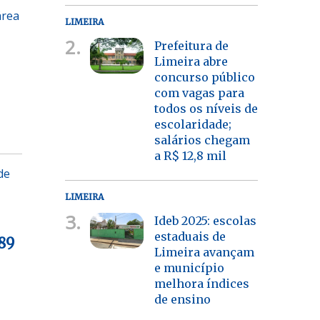
área
LIMEIRA
2.
Prefeitura de
Limeira abre
concurso público
com vagas para
todos os níveis de
escolaridade;
salários chegam
a R$ 12,8 mil
de
LIMEIRA
3.
Ideb 2025: escolas
estaduais de
89
Limeira avançam
e município
melhora índices
de ensino