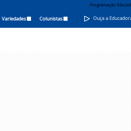
Programação Educad
Ouça a Educado
Variedades
Colunistas