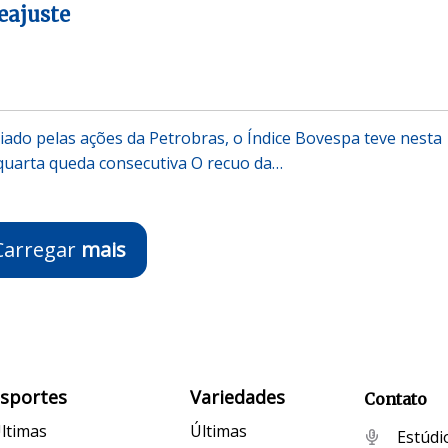
eajuste
iado pelas ações da Petrobras, o Índice Bovespa teve nesta
a quarta queda consecutiva O recuo da…
Carregar
mais
Esportes
Variedades
Contato
ltimas
Últimas
Estúdi