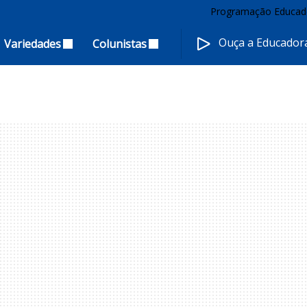
Programação Educad
Ouça a Educado
Variedades
Colunistas