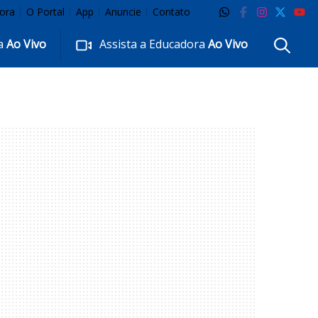
ora
O Portal
App
Anuncie
Contato
ra
Ao Vivo
Assista a Educadora
Ao Vivo