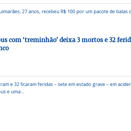
uimarães, 27 anos, recebeu R$ 100 por um pacote de balas 
bus com ‘treminhão’ deixa 3 mortos e 32 feri
nco
am e 32 ficaram feridas – sete em estado grave – em acide
bus e uma…