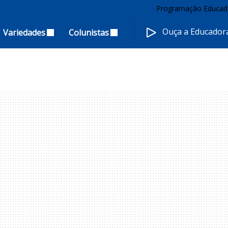
Programação Educad
Ouça a Educado
Variedades
Colunistas