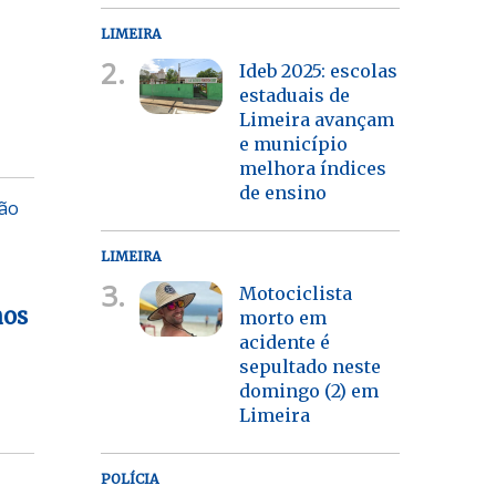
LIMEIRA
2.
Ideb 2025: escolas
estaduais de
Limeira avançam
e município
melhora índices
de ensino
ção
LIMEIRA
3.
Motociclista
nos
morto em
acidente é
sepultado neste
domingo (2) em
Limeira
POLÍCIA