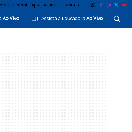
ora
O Portal
App
Anuncie
Contato
ra
Ao Vivo
Assista a Educadora
Ao Vivo