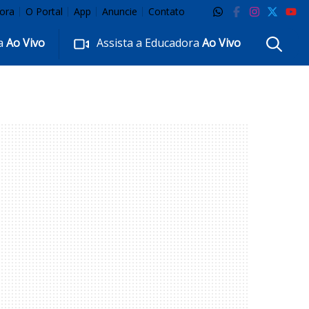
ora
O Portal
App
Anuncie
Contato
ra
Ao Vivo
Assista a Educadora
Ao Vivo