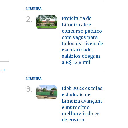
LIMEIRA
2.
Prefeitura de
Limeira abre
concurso público
com vagas para
todos os níveis de
escolaridade;
salários chegam
a R$ 12,8 mil
tor
LIMEIRA
3.
Ideb 2025: escolas
estaduais de
Limeira avançam
e município
melhora índices
de ensino