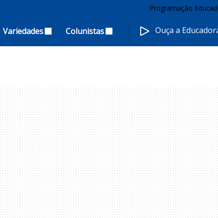
Programação Educad
Ouça a Educado
Variedades
Colunistas