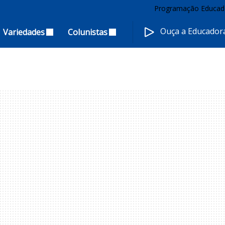
Programação Educad
Ouça a Educado
Variedades
Colunistas