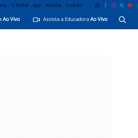
ora
O Portal
App
Anuncie
Contato
ra
Ao Vivo
Assista a Educadora
Ao Vivo