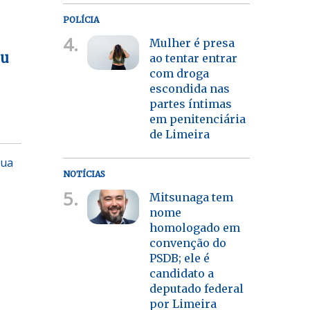
POLÍCIA
4.
Mulher é presa
ou
ao tentar entrar
com droga
escondida nas
partes íntimas
em penitenciária
de Limeira
sua
NOTÍCIAS
5.
Mitsunaga tem
nome
homologado em
convenção do
PSDB; ele é
candidato a
deputado federal
por Limeira