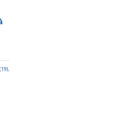
à
(19),