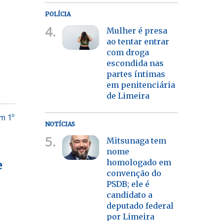
POLÍCIA
4.
Mulher é presa
ao tentar entrar
com droga
escondida nas
partes íntimas
em penitenciária
de Limeira
m 1º
NOTÍCIAS
5.
Mitsunaga tem
nome
homologado em
e
convenção do
PSDB; ele é
candidato a
deputado federal
por Limeira