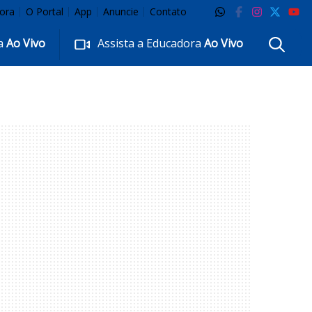
ora
O Portal
App
Anuncie
Contato
ra
Ao Vivo
Assista a Educadora
Ao Vivo