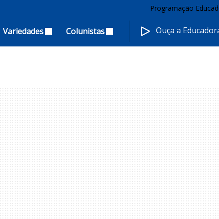
Programação Educad
Ouça a Educado
Variedades
Colunistas