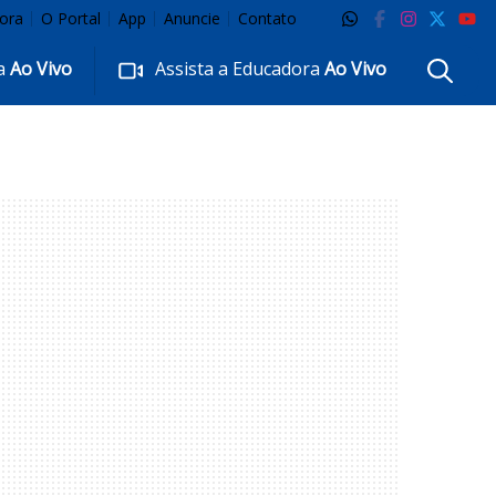
ora
O Portal
App
Anuncie
Contato
ra
Ao Vivo
Assista a Educadora
Ao Vivo