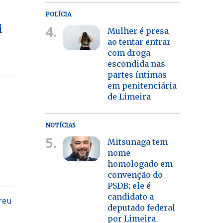
POLÍCIA
4.
i
Mulher é presa
ao tentar entrar
com droga
escondida nas
partes íntimas
em penitenciária
de Limeira
NOTÍCIAS
5.
Mitsunaga tem
nome
homologado em
convenção do
PSDB; ele é
candidato a
reu
deputado federal
por Limeira