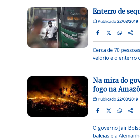
Enterro de seq
Publicado
22/08/2019
Cerca de 70 pessoas
velório e o enterro
Na mira do gov
fogo na Amazô
Publicado
22/08/2019
O governo Jair Bol
baleias e a Alemanh