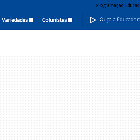
Programação Educad
Ouça a Educado
Variedades
Colunistas