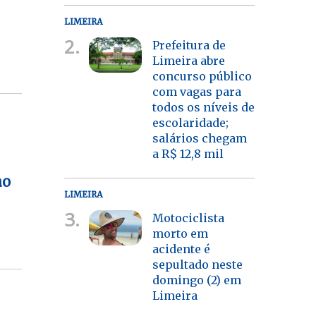
LIMEIRA
2.
Prefeitura de
Limeira abre
concurso público
com vagas para
todos os níveis de
escolaridade;
salários chegam
a R$ 12,8 mil
ao
LIMEIRA
3.
Motociclista
morto em
acidente é
sepultado neste
domingo (2) em
Limeira