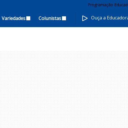
Programação Educad
Ouça a Educado
Variedades
Colunistas