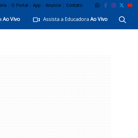
ora
O Portal
App
Anuncie
Contato
ra
Ao Vivo
Assista a Educadora
Ao Vivo