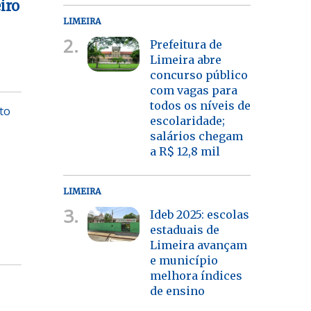
iro
LIMEIRA
2.
Prefeitura de
Limeira abre
concurso público
com vagas para
todos os níveis de
to
escolaridade;
salários chegam
a R$ 12,8 mil
LIMEIRA
3.
Ideb 2025: escolas
estaduais de
Limeira avançam
e município
melhora índices
de ensino