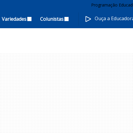
Programação Educad
Ouça a Educado
Variedades
Colunistas