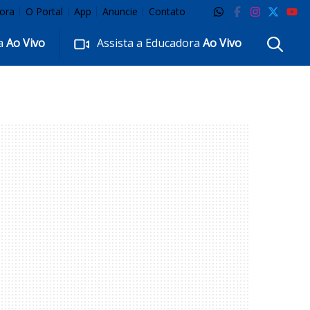
ora
O Portal
App
Anuncie
Contato
ra
Ao Vivo
Assista a Educadora
Ao Vivo