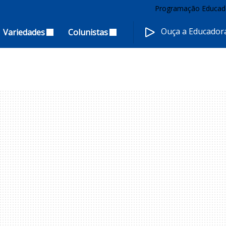
Programação Educad
Ouça a Educado
Variedades
Colunistas