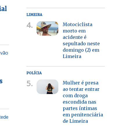
ial
LIMEIRA
4.
Motociclista
morto em
acidente é
sepultado neste
domingo (2) em
 vão
Limeira
POLÍCIA
s
5.
Mulher é presa
ao tentar entrar
com droga
escondida nas
partes íntimas
em penitenciária
Rede
de Limeira