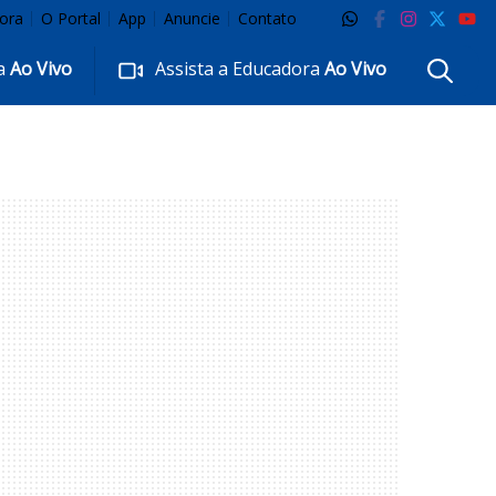
ora
O Portal
App
Anuncie
Contato
ra
Ao Vivo
Assista a Educadora
Ao Vivo