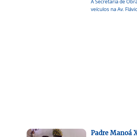
A Secretaria de Obra
veículos na Av. Fláv
Padre Manoá X