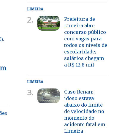
LIMEIRA
2.
Prefeitura de
Limeira abre
concurso público
com vagas para
).
todos os níveis de
escolaridade;
salários chegam
a R$ 12,8 mil
am
LIMEIRA
3.
Caso Renan:
idoso estava
abaixo do limite
de velocidade no
ções
momento do
acidente fatal em
Limeira