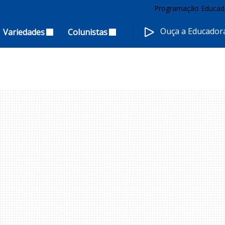
Programação Educad
Ouça a Educado
Variedades
Colunistas