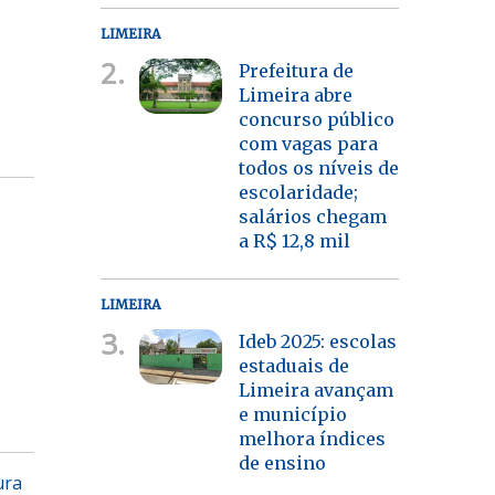
LIMEIRA
2.
Prefeitura de
Limeira abre
concurso público
com vagas para
todos os níveis de
escolaridade;
salários chegam
a R$ 12,8 mil
LIMEIRA
3.
Ideb 2025: escolas
estaduais de
Limeira avançam
e município
melhora índices
de ensino
ura