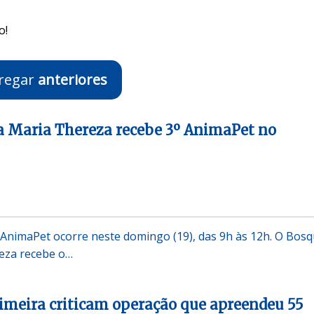
o!
regar
anteriores
a Maria Thereza recebe 3º AnimaPet no
o AnimaPet ocorre neste domingo (19), das 9h às 12h. O Bos
reza recebe o…
imeira criticam operação que apreendeu 55