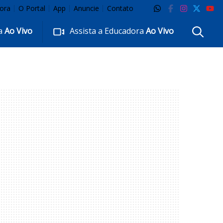
ora
O Portal
App
Anuncie
Contato
ra
Ao Vivo
Assista a Educadora
Ao Vivo