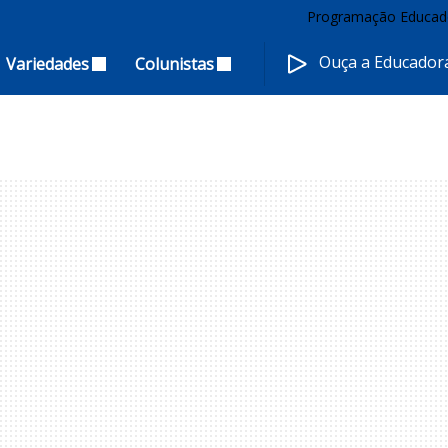
Programação Educad
Ouça a Educado
Variedades
Colunistas