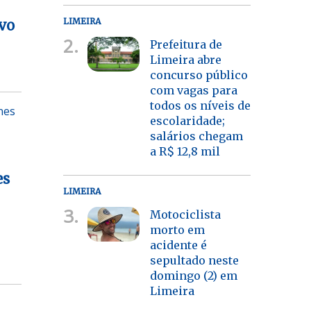
LIMEIRA
vo
2.
Prefeitura de
Limeira abre
concurso público
com vagas para
todos os níveis de
nes
escolaridade;
salários chegam
a R$ 12,8 mil
es
LIMEIRA
3.
Motociclista
morto em
acidente é
sepultado neste
domingo (2) em
Limeira