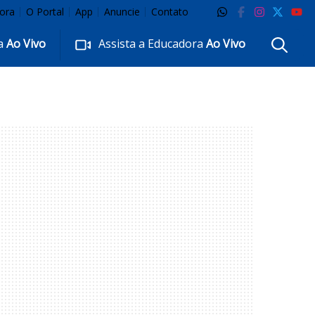
ora
O Portal
App
Anuncie
Contato
ra
Ao Vivo
Assista a Educadora
Ao Vivo