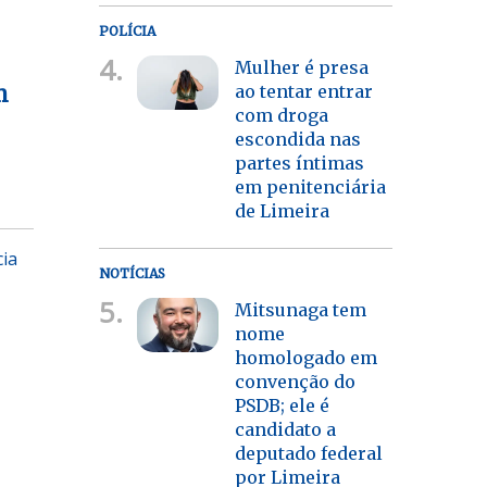
POLÍCIA
4.
Mulher é presa
ao tentar entrar
m
com droga
escondida nas
partes íntimas
em penitenciária
de Limeira
cia
NOTÍCIAS
5.
Mitsunaga tem
nome
homologado em
convenção do
PSDB; ele é
candidato a
deputado federal
por Limeira