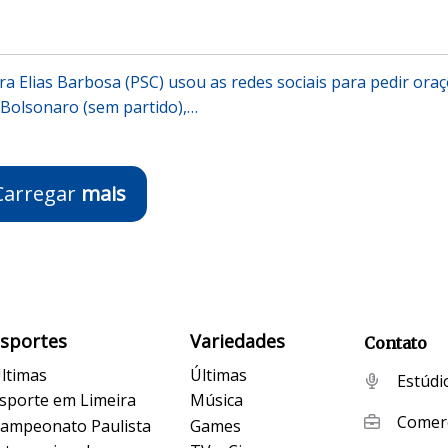
ra Elias Barbosa (PSC) usou as redes sociais para pedir ora
r Bolsonaro (sem partido),…
Carregar
mais
Esportes
Variedades
Contato
ltimas
Últimas
Estúdi
sporte em Limeira
Música
Comerc
ampeonato Paulista
Games