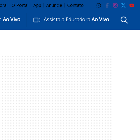
ora
O Portal
App
Anuncie
Contato
ra
Ao Vivo
Assista a Educadora
Ao Vivo