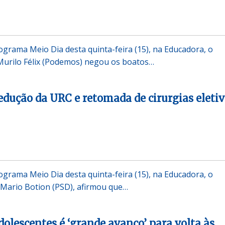
ograma Meio Dia desta quinta-feira (15), na Educadora, o
Murilo Félix (Podemos) negou os boatos…
edução da URC e retomada de cirurgias eleti
ograma Meio Dia desta quinta-feira (15), na Educadora, o
, Mario Botion (PSD), afirmou que…
dolescentes é ‘grande avanço’ para volta às