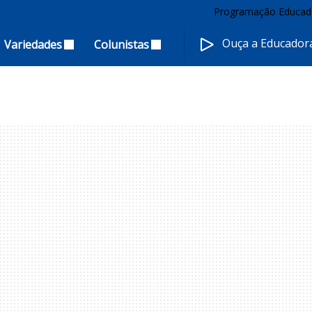
Programação Educad
Ouça a Educado
Variedades
Colunistas