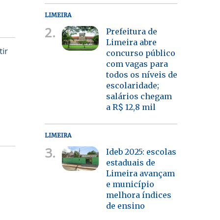
LIMEIRA
2.
Prefeitura de
Limeira abre
tir
concurso público
com vagas para
todos os níveis de
escolaridade;
salários chegam
a R$ 12,8 mil
LIMEIRA
3.
Ideb 2025: escolas
estaduais de
Limeira avançam
e município
melhora índices
de ensino