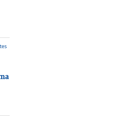
tes
ima