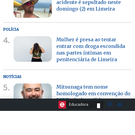
acidente é sepultado neste
domingo (2) em Limeira
POLÍCIA
4.
Mulher é presa ao tentar
entrar com droga escondida
nas partes íntimas em
penitenciária de Limeira
NOTÍCIAS
5.
Mitsunaga tem nome
homologado em convenção do
PSDB; ele é candidato a
ESCOLHA A RÁDIO:
Educadora
deputado federal por Limeira