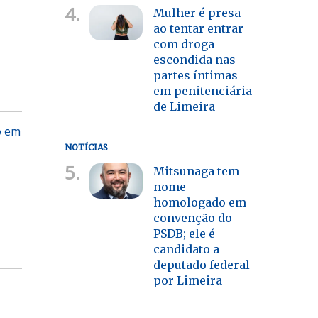
4.
Mulher é presa
ao tentar entrar
com droga
escondida nas
partes íntimas
em penitenciária
de Limeira
o em
NOTÍCIAS
5.
Mitsunaga tem
nome
homologado em
convenção do
PSDB; ele é
candidato a
deputado federal
por Limeira