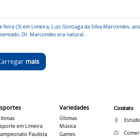
a-feira (3) em Limeira, Luiz Gonzaga da Silva Marcondes, ao
sentado, Dr. Marcondes era natural…
Carregar
mais
Esportes
Variedades
Contato
ltimas
Últimas
Estúdi
sporte em Limeira
Música
Comerc
ampeonato Paulista
Games