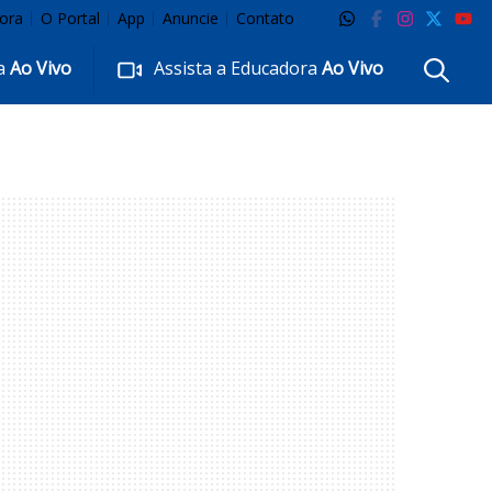
ora
O Portal
App
Anuncie
Contato
ra
Ao Vivo
Assista a Educadora
Ao Vivo