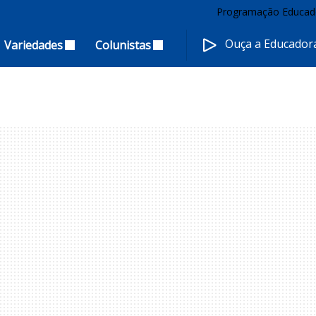
Programação Educad
Ouça a Educado
Variedades
Colunistas