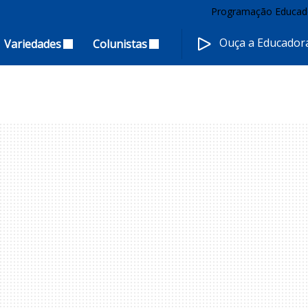
Programação Educad
Ouça a Educado
Variedades
Colunistas