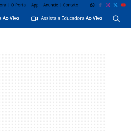
ora
O Portal
App
Anuncie
Contato
ra
Ao Vivo
Assista a Educadora
Ao Vivo