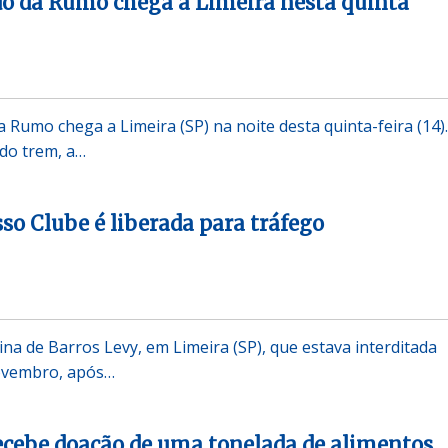
o da Rumo chega a Limeira nesta quinta
 Rumo chega a Limeira (SP) na noite desta quinta-feira (14).
do trem, a…
so Clube é liberada para tráfego
na de Barros Levy, em Limeira (SP), que estava interditada
novembro, após…
ecebe doação de uma tonelada de alimentos