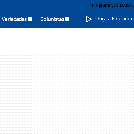
Programação Educad
Ouça a Educado
Variedades
Colunistas