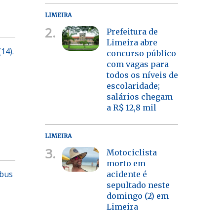
LIMEIRA
2.
Prefeitura de
Limeira abre
14).
concurso público
com vagas para
todos os níveis de
escolaridade;
salários chegam
a R$ 12,8 mil
LIMEIRA
3.
Motociclista
morto em
ibus
acidente é
sepultado neste
domingo (2) em
Limeira