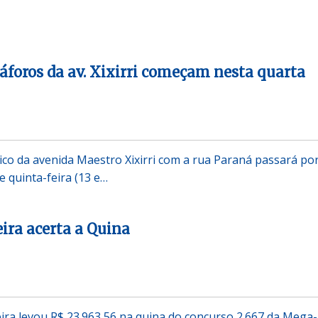
áforos da av. Xixirri começam nesta quarta
co da avenida Maestro Xixirri com a rua Paraná passará po
e quinta-feira (13 e…
ira acerta a Quina
ra levou R$ 23.963,56 na quina do concurso 2.667 da Mega-