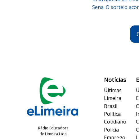
Sena. O sorteio acon
Notícias
Últimas
Ú
Limeira
E
Brasil
C
Política
I
Cotidiano
C
Rádio Educadora
Polícia
C
de Limeira Ltda.
Emprego
L