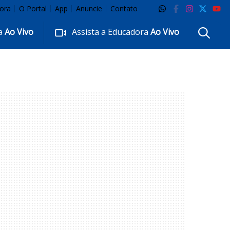
ora
O Portal
App
Anuncie
Contato
ra
Ao Vivo
Assista a Educadora
Ao Vivo