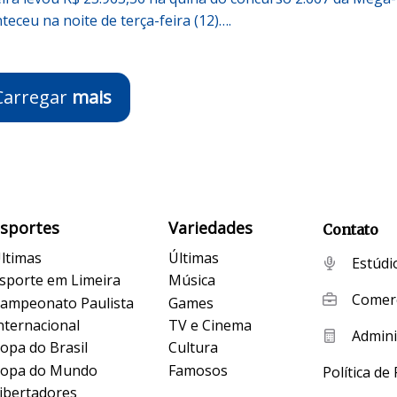
teceu na noite de terça-feira (12)….
Carregar
mais
Esportes
Variedades
Contato
ltimas
Últimas
Estúdi
sporte em Limeira
Música
Comerc
ampeonato Paulista
Games
nternacional
TV e Cinema
Admini
opa do Brasil
Cultura
opa do Mundo
Famosos
Política de
ibertadores