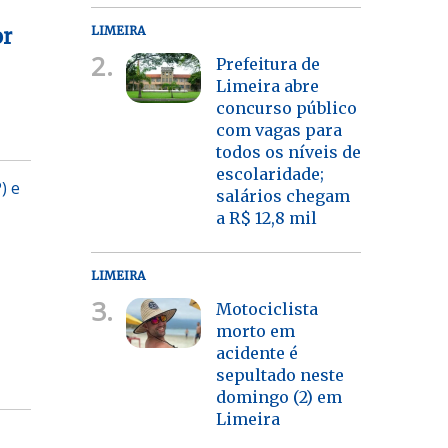
LIMEIRA
or
2.
Prefeitura de
Limeira abre
concurso público
com vagas para
todos os níveis de
escolaridade;
) e
salários chegam
a R$ 12,8 mil
LIMEIRA
3.
Motociclista
morto em
acidente é
sepultado neste
domingo (2) em
Limeira