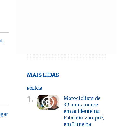
l,
MAIS LIDAS
POLÍCIA
1.
Motociclista de
39 anos morre
em acidente na
igar
Fabrício Vampré,
em Limeira