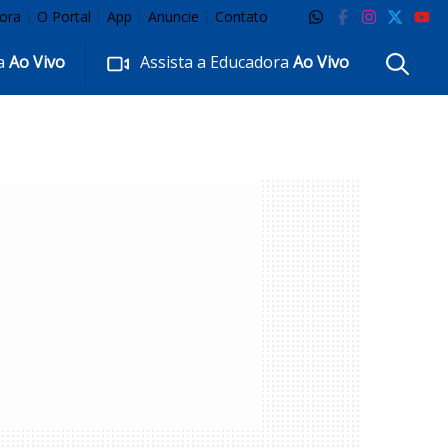
ora
O Portal
App
Anuncie
Contato
ra
Ao Vivo
Assista a Educadora
Ao Vivo