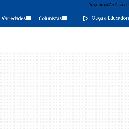
Programação Educad
Ouça a Educado
Variedades
Colunistas