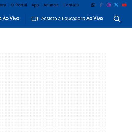
ora
O Portal
App
Anuncie
Contato
ra
Ao Vivo
Assista a Educadora
Ao Vivo