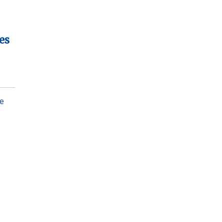
es
te