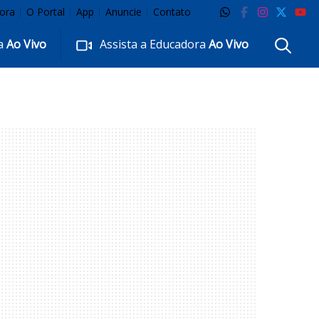
ora
O Portal
App
Anuncie
Contato
ra
Ao Vivo
Assista a Educadora
Ao Vivo