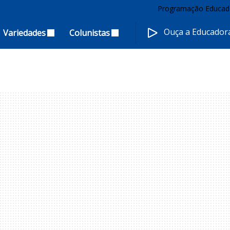
Programação Educad
Ouça a Educado
Variedades
Colunistas