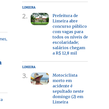
LIMEIRA
2.
Prefeitura de
Limeira abre
concurso público
com vagas para
todos os níveis de
mes,
escolaridade;
salários chegam
a R$ 12,8 mil
a
LIMEIRA
3.
Motociclista
morto em
acidente é
sepultado neste
domingo (2) em
ra
Limeira