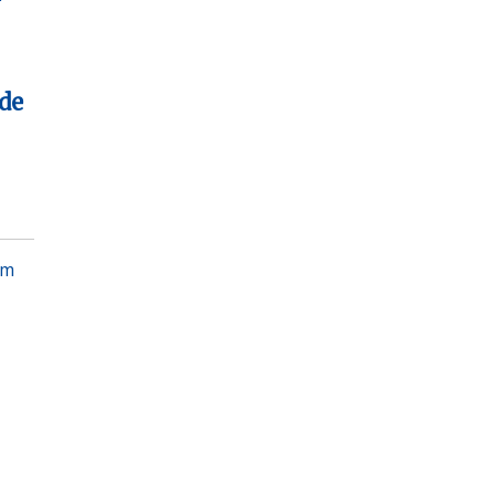
de
em