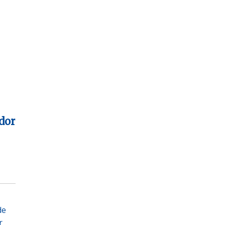
dor
de
r