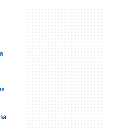
a
ra
 na