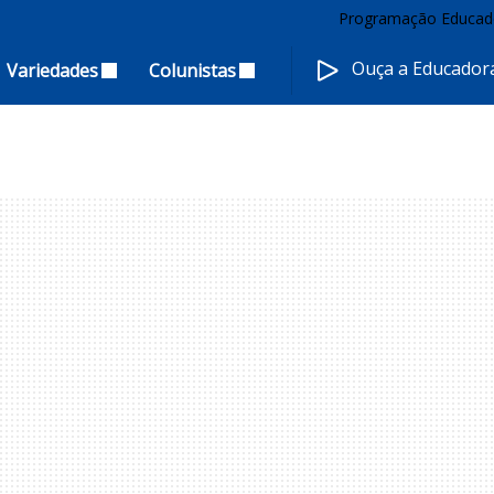
Programação Educad
Ouça a Educado
Variedades
Colunistas