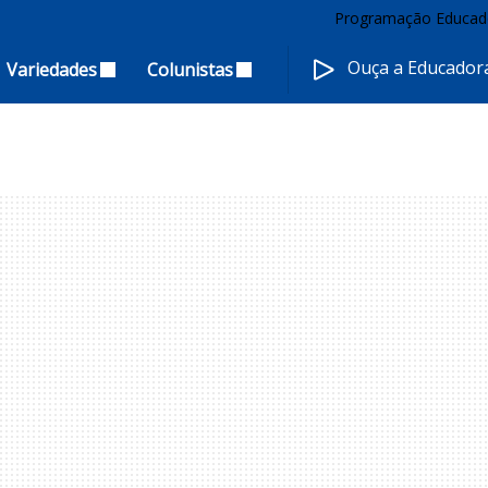
Programação Educad
Ouça a Educado
Variedades
Colunistas