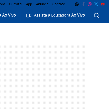
ora
O Portal
App
Anuncie
Contato
ra
Ao Vivo
Assista a Educadora
Ao Vivo