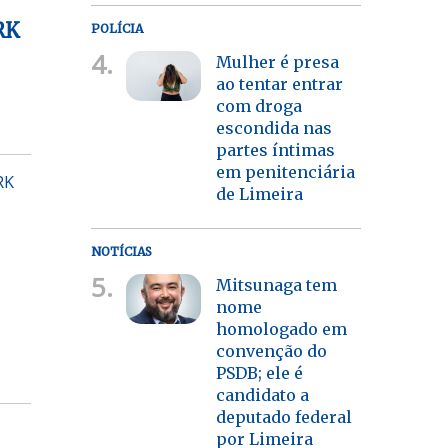
RK
POLÍCIA
4.
Mulher é presa
ao tentar entrar
com droga
escondida nas
partes íntimas
em penitenciária
RK
de Limeira
NOTÍCIAS
5.
Mitsunaga tem
nome
homologado em
convenção do
PSDB; ele é
candidato a
deputado federal
por Limeira