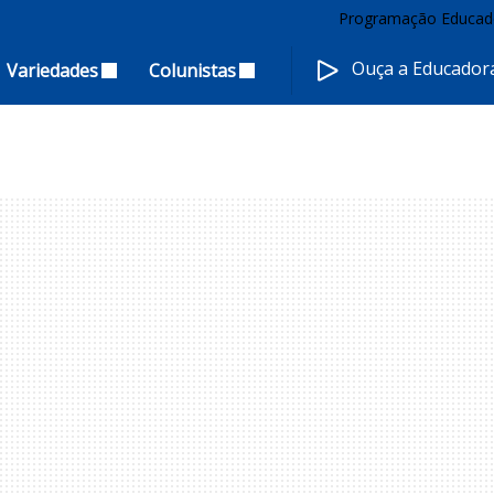
Programação Educad
Ouça a Educado
Variedades
Colunistas