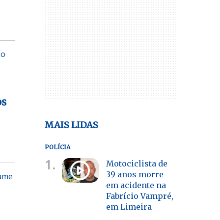
 o
os
MAIS LIDAS
POLÍCIA
1.
Motociclista de
39 anos morre
xame
em acidente na
Fabrício Vampré,
em Limeira