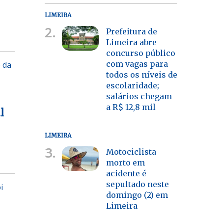
LIMEIRA
2.
Prefeitura de
Limeira abre
concurso público
com vagas para
 da
todos os níveis de
escolaridade;
salários chegam
a R$ 12,8 mil
l
LIMEIRA
3.
Motociclista
morto em
acidente é
sepultado neste
i
domingo (2) em
Limeira