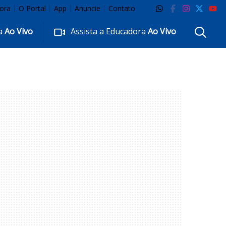
ora
O Portal
App
Anuncie
Contato
ra
Ao Vivo
Assista a Educadora
Ao Vivo