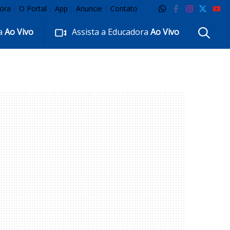
ora
O Portal
App
Anuncie
Contato
ra
Ao Vivo
Assista a Educadora
Ao Vivo