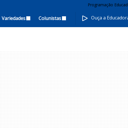
Programação Educad
Ouça a Educado
Variedades
Colunistas