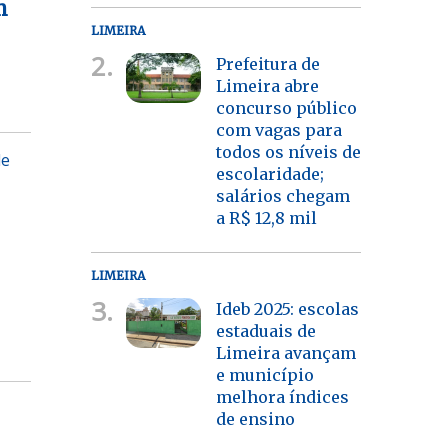
m
LIMEIRA
2.
Prefeitura de
Limeira abre
concurso público
com vagas para
todos os níveis de
de
escolaridade;
salários chegam
a R$ 12,8 mil
LIMEIRA
3.
Ideb 2025: escolas
estaduais de
Limeira avançam
e município
melhora índices
de ensino